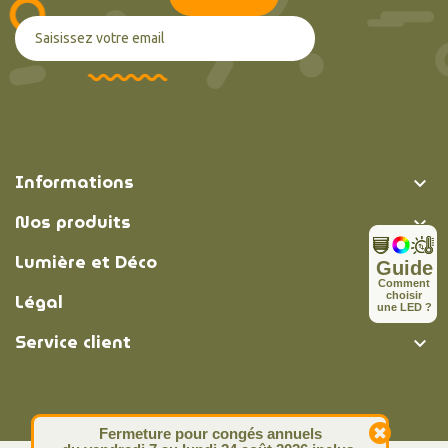
Informations

Nos produits

Lumière et Déco

Guide
C
o
m
m
e
n
t
Légal
c
h
o
i
s
i
r

u
n
e
L
E
D
?
Service client

Fermeture pour congés annuels