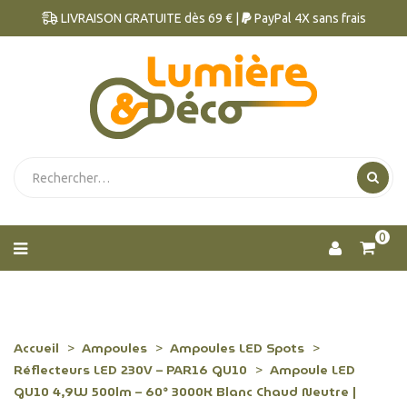
LIVRAISON GRATUITE dès 69 € |
PayPal 4X sans frais
0
Accueil
Ampoules
Ampoules LED Spots
Réflecteurs LED 230V – PAR16 GU10
Ampoule LED
GU10 4,9W 500lm – 60° 3000K Blanc Chaud Neutre |