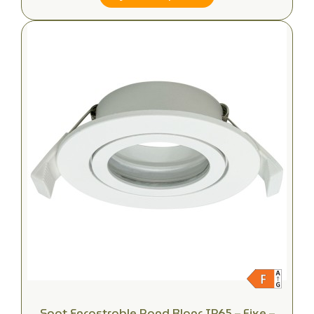
Spot Encastrable Rond Blanc IP65 – Fixe –