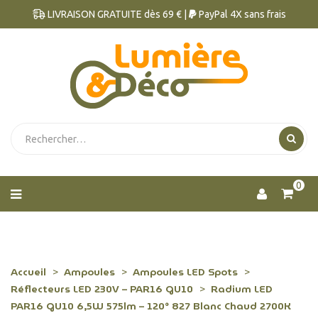
LIVRAISON GRATUITE dès 69 € |
PayPal 4X sans frais
0
Accueil
Ampoules
Ampoules LED Spots
Réflecteurs LED 230V – PAR16 GU10
Radium LED
PAR16 GU10 6,5W 575lm – 120° 827 Blanc Chaud 2700K