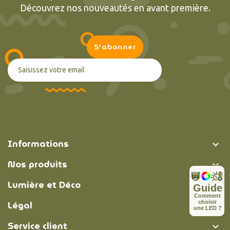
Découvrez nos nouveautés en avant première.
Informations

Nos produits

Lumière et Déco

Guide
C
o
m
m
e
n
t
Légal
c
h
o
i
s
i
r

u
n
e
L
E
D
?
Service client
