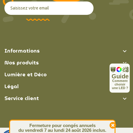
Informations

Nos produits

Lumière et Déco

Guide
C
o
m
m
e
n
t
Légal
c
h
o
i
s
i
r

u
n
e
L
E
D
?
(2 avis
Service client

Fermeture pour congés annuels
du vendredi 7 au lundi 24 août 2026 inclus.